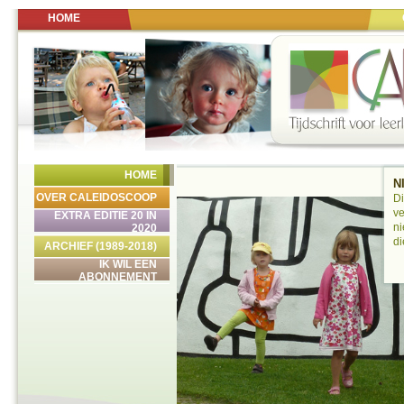
HOME
HOME
N
OVER CALEIDOSCOOP
Di
ve
EXTRA EDITIE 20 IN
ni
2020
di
ARCHIEF (1989-2018)
IK WIL EEN
ABONNEMENT