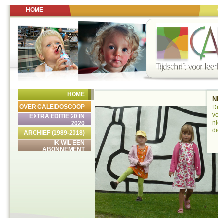
HOME
HOME
N
OVER CALEIDOSCOOP
Di
ve
EXTRA EDITIE 20 IN
ni
2020
di
ARCHIEF (1989-2018)
IK WIL EEN
ABONNEMENT